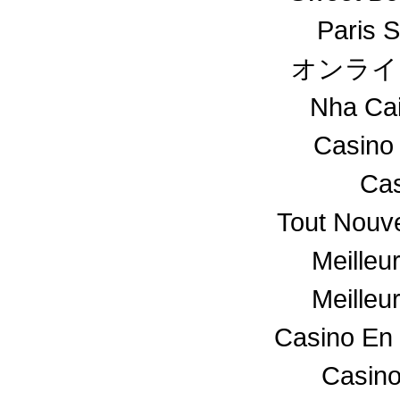
Paris S
オンライ
Nha Ca
Casino
Cas
Tout Nouv
Meilleu
Meilleu
Casino En 
Casino