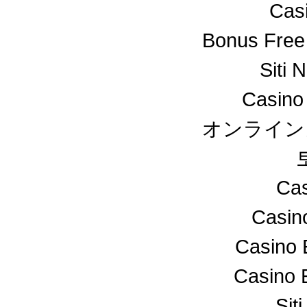
Cas
Bonus Free
Siti 
Casino
オンライン
Cas
Casin
Casino 
Casino 
Sit