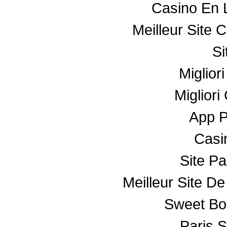
Casino En 
Meilleur Site 
Si
Miglior
Miglior
App 
Casin
Site Pa
Meilleur Site De
Sweet Bo
Paris S