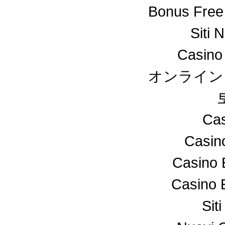
Bonus Free
Siti 
Casino
オンライン
Cas
Casin
Casino 
Casino 
Sit