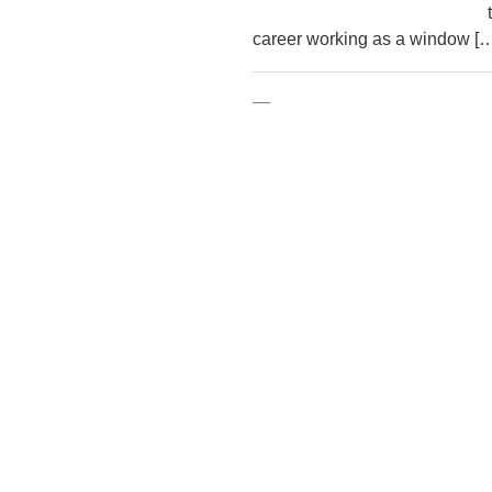
career working as a window [
—