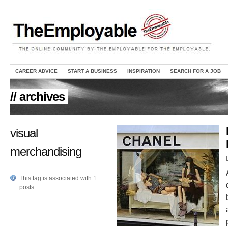
CAREER ADVICE
START A BUSINESS
INSPIRATION
SEARCH FOR A JOB
// archives
visual
merchandising
This tag is associated with 1
posts