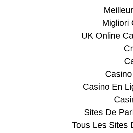
Meilleu
Miglior
UK Online C
Cr
Ca
Casino
Casino En L
Casin
Sites De Par
Tous Les Sites 