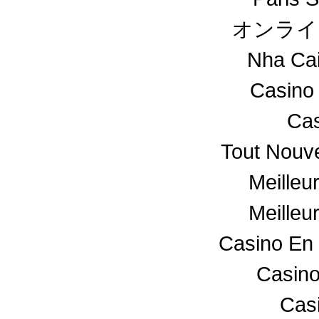
オンライ
Nha Ca
Casino
Cas
Tout Nouv
Meilleu
Meilleu
Casino En 
Casino
Cas